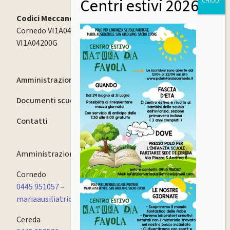
Codici Meccanografici:
Cornedo VI1A04000X | Cereda VI1A04100Q | Spagnago
VI1A04200G
Amministrazione trasparente
Documenti scuola
Contatti
Amministrazione
0445 951057
Cornedo
0445 951057
–
mariaausiliatrice.cornedo@fismvicenzapec.it
Cereda