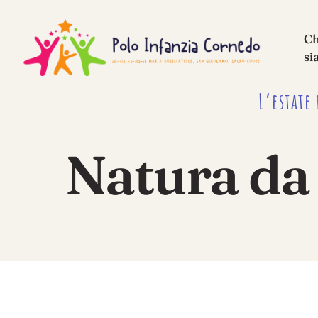
Ch
si
L’estate
Natura da