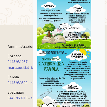
Amministrazione
0445 951057
Cornedo
0445 951057
–
mariaausiliatrice.cornedo@fismvicenzapec.it
Cereda
0445 953530
–
sacrocuore.cornedo@fismvicenzapec.it
Spagnago
0445 953918
–
sangirolamo.cornedo@fismvicenzapec.it