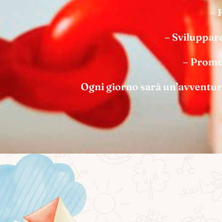
– 
– Sviluppare
– Promuo
Ogni giorno sarà un’avventura