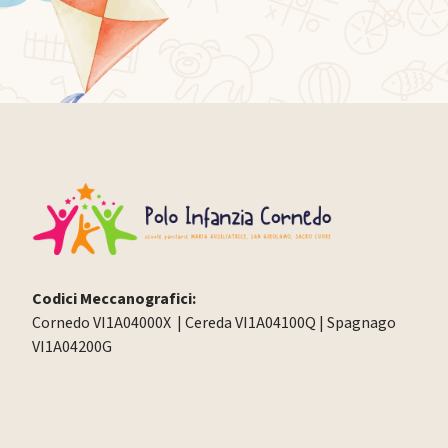
Codici Meccanografici:
Cornedo VI1A04000X | Cereda VI1A04100Q | Spagnago
VI1A04200G