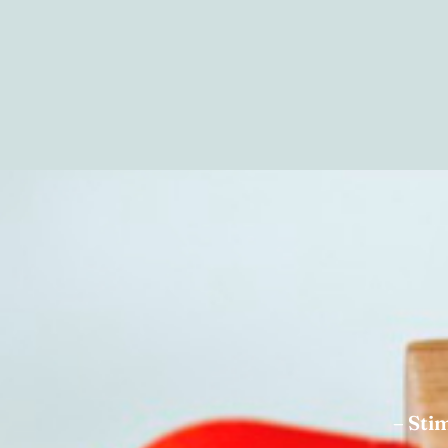
– Stim