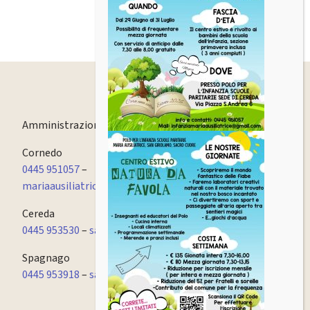
Amministrazione
0445 951057
Cornedo
0445 951057
–
mariaausiliatrice.cornedo@fismvicenzapec.it
Cereda
0445 953530
–
sacrocuore.cornedo@fismvicenzapec.it
Spagnago
0445 953918
–
sangirolamo.cornedo@fismvicenzapec.it