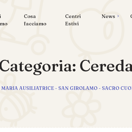
i
Cosa
Centri
News
amo
facciamo
Estivi
Categoria:
Cered
itarie MARIA AUSILIATRICE - SAN GIROLAMO - SACRO CU