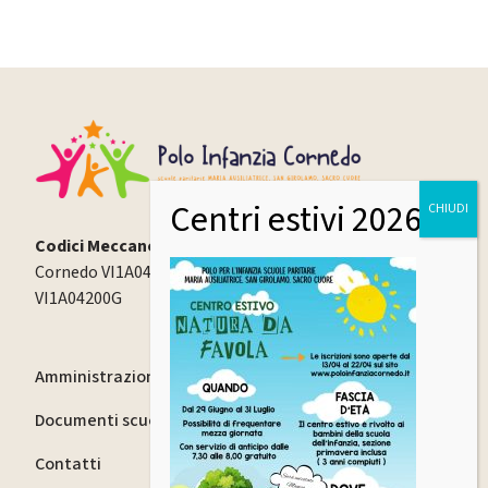
Codici Meccanografici:
Cornedo VI1A04000X | Cereda VI1A04100Q | Spagnago
VI1A04200G
Amministrazione trasparente
Documenti scuola
Contatti